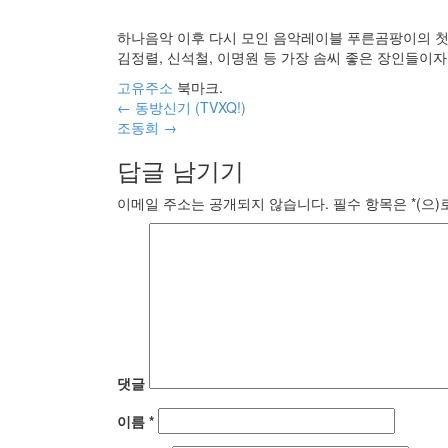
하나음악 이후 다시 모인 음악레이블 푸른곰팡이의 첫번
김정렬, 신석철, 이명원 등 가장 솜씨 좋은 장인들이자
고유주소
북마크.
글
←
동방신기 (TVXQ!)
조동희
→
내
답글 남기기
비
게
이메일 주소는 공개되지 않습니다.
필수 항목은
*
(으
이
션
댓글
이름
*