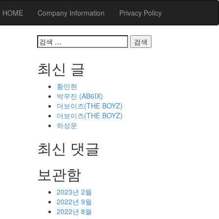
HOME
Company Information
Privacy Policy
검
색
어:
최신 글
황민현
박우진 (AB6IX)
더보이즈(THE BOYZ)
더보이즈(THE BOYZ)
하성운
최신 댓글
보관함
2023년 2월
2022년 9월
2022년 8월