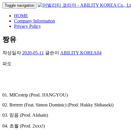
Toggle navigation
HOME
Company Information
Privacy Policy
짱유
작성일자
2020-05-11
글쓴이
ABILITY KOREA04
파도
01. MICrotrip (Prod. JJANGYOU)
02. Brrrrrrr (Feat. Simon Dominic) (Prod. Hukky Shibaseki)
03. 믿음 (Prod. Alshain)
04. 초월 (Prod. 2xxx!)