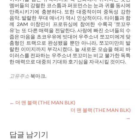
멤버들의 강렬한 코스튬과 퍼포먼스는 눈과 귀를 동시에
만족시키기에 충분하다. 또한 대중적이며 중독성 강한
음악. 발랄한 무대 매너가 역시 인상적이다. 타이틀과 함
께 2AM 이창민이 프로듀싱에 참여한 수록곡 ‘쪼꼬우
유’는 또 다른 매력을 전달한다. 사랑에 빠진 소녀들의 수
줍은 마음을 초코우유에 빗대어 우주소녀 쪼꼬미에게 맞
춤형인 트랙으로 완성됐을 뿐만 아니라, 쪼꼬미만의 발
랄한 이미지까지 부각시켰다. 늘 새로운 모습을 해피 바
이러스를 전파하는 우주소녀 쪼꼬미는 비교 불가한 독특
한 매력으로 대중의 기대와 호기심을 자극시킬 것이다.
고유주소
북마크.
글
←
더 맨 블랙 (THE MAN BLK)
더 맨 블랙 (THE MAN BLK)
내
→
비
답글 남기기
게