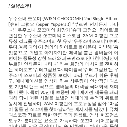
[ 앨범소개 ]
우주소녀 쪼꼬미 (WJSN CHOCOME) 2nd Single Album
[슈퍼 그럼요 (Super Yuppers!)] “부르면 언제든지 나타
나!” 우주소녀 쪼꼬미의 희망가 ‘슈퍼 그럼요’ ‘히어로’로
변신한 우주소녀 쪼꼬미의 디스코팝, 2AM 이창민 프로
듀싱 걸그룹 우주소녀의 첫 유닛 ‘우주소녀쪼꼬미’ (수빈,
루다,여름,다영)가 정의의 히어로로 돌아온다. 지난해 ‘흥
칫뿡’으로 귀엽고 아기자기한 매력을 뽐낸 멤버들이 이
번에는 중독성 강한 노래와 퍼포먼스로 안내한다.’당신이
부르면 언제든지 나타나’ 라는 희망의 메시지를 전파하
는 히어로즈 ‘슈퍼그럼요’다. 타이틀곡 ‘슈퍼 그럼요’는 우
주소녀 쪼꼬미의 상큼한 보컬에 따라 부르기 쉬운 후렴
구, 애니메이션을 연상케 하는 샤우팅이 인상적인 디스
코 기반의 댄스 곡으로, 멤버들의 매력을 극대화해 재미
를 더했다. 특히 90년대 초중반 애니메이션 제목을 패러
디해 당시 어린 시절을 보냈던 세대에게 추억과 위트를
동시에 전달하며, 2AM 이창민이 프로듀싱을 맡아 “마음
이 힘들 땐 쪼꼬미를 찾아달라”는 메시지를 담았다. 퓨처
디스코팝 장르를 택한 만큼 곡과 콘셉트, 영상, 퍼포먼스
모두가 흥미로운 요소로 가득하다. 쪼꼬미 히어로들의
이야기를 담은 뮤직비디오 속 만화에서 튀어나온 듯한