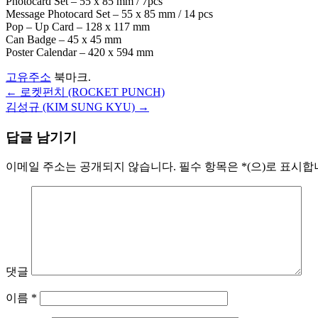
Photocard Set – 55 x 85 mm / 7pcs
Message Photocard Set – 55 x 85 mm / 14 pcs
Pop – Up Card – 128 x 117 mm
Can Badge – 45 x 45 mm
Poster Calendar – 420 x 594 mm
고유주소
북마크.
←
로켓펀치 (ROCKET PUNCH)
글
김성규 (KIM SUNG KYU)
→
내
답글 남기기
비
게
이메일 주소는 공개되지 않습니다.
필수 항목은
*
(으)로 표시
이
션
댓글
이름
*