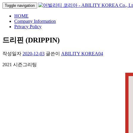
Toggle navigation
HOME
Company Information
Privacy Policy
드리핀 (DRIPPIN)
작성일자
2020-12-03
글쓴이
ABILITY KOREA04
2021 시즌그리팅