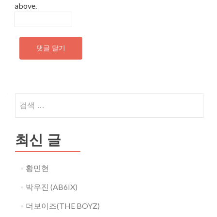
above.
검
색
어:
최신 글
황민현
박우진 (AB6IX)
더보이즈(THE BOYZ)