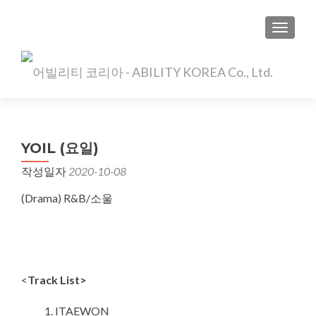
TOGGLE
YOIL (요일)
작성일자
2020-10-08
(Drama) R&B/소울
<
Track List>
ITAEWON