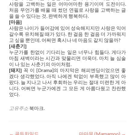
사랑을 고백하는 일은 어마어마한 용기이며 도전이다.
처음 무언가를 배울 때 썼던 연필로 사랑을 고백하는 글
을 쓸 수 있다는 것. 완벽하게 행복하다.
[마음]
사람은 나이가 들어감에 있어 성숙해지지만 사랑은 익어
갈수록 유치해질 때가 있다. 한 걸음 한 걸음 더 가까워지
고 싶을 뿐인데. 어쩌면 혹시나 네 마음도 같지 않을까?
[새춘기]
누군가를 한없이 기다리는 일은 너무나 힘들다. 게다가
마침 새벽이라는 시간과 맞물리면 더욱더. 마치 늘 심술
이 나 있는 사춘기의 아이처럼.
[돼지]
꼭 이 [Drama]의 마지막은 해피엔딩이었으면 좋
겠다 생각했었다. 아직 나에겐 턱없이 부족했고 많이 아
팠다. 늘 지나고 나서 후회하는 우리는 절대 미련한 게 아
니다. 어쩌면 누군가에겐 그 모든 게 아름다웠고 찬란했
었다.
고유주소
북마크.
←
골든차일드
마마무 (Mamamoo)
→