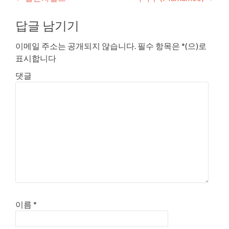
글
내
답글 남기기
비
이메일 주소는 공개되지 않습니다.
필수 항목은
*
(으)로
게
표시합니다
이
댓글
션
이름
*