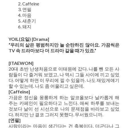
Caffeine
연필
마음
새춘기
돼지
YOIL(요일) [Drama]
“우리의 삶은 평범하지만 늘 순탄하진 않아요. 가끔씩은
TV 속 드라마보다 더 드라마 같을 때가 있죠.”
[ITAEWON]
20대 초반 난생처음으로 이태원에 갔다. 나를 뺀 모든 사
람들이 다 즐거워 보였고, 나 역시 그들 사이에 끼고 싶었
다. 어떻게 하면 이 무리에 낄 수 있을까. 나도 재밌게얘기
할 수 있는데. 나도 좀 어울리고 싶은데.
[Caffeine]
가끔은 정신을 몽롱하게 하는 알코올보다 날카롭게 해
주는 카페인이 필요하다고 느낀다. 애써 하루를 보내는
것보다 날이 선 시선으로 나의 문제점을 바라보고 싶었
다. 하지만 난 결코 그러지 못했다. 무서웠으니까.
[연필]
사랑이라는 마음이 생긴다는 건 축복이다. 더군다나 그