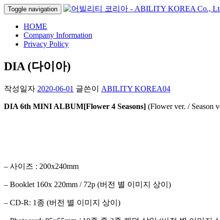
Toggle navigation
HOME
Company Information
Privacy Policy
DIA (다이아)
작성일자
2020-06-01
글쓴이
ABILITY KOREA04
DIA 6th MINI ALBUM[Flower 4 Seasons]
(Flower ver. / Season v
– 사이즈 : 200x240mm
– Booklet 160x 220mm / 72p (버전 별 이미지 상이)
– CD-R: 1종 (버전 별 이미지 상이)