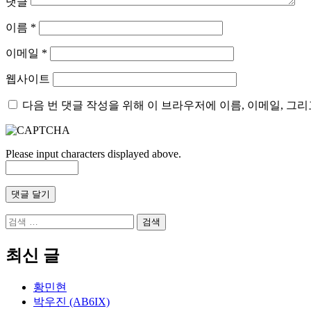
댓글
이름
*
이메일
*
웹사이트
다음 번 댓글 작성을 위해 이 브라우저에 이름, 이메일, 그
Please input characters displayed above.
검
색
어:
최신 글
황민현
박우진 (AB6IX)