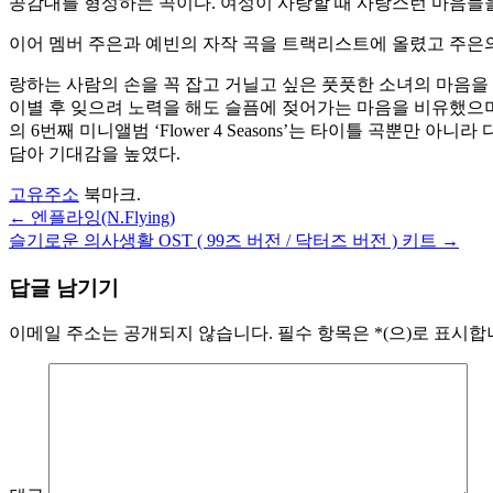
공감대를 형성하는 곡이다. 여성이 사랑할 때 사랑스런 마음들을 
이어 멤버 주은과 예빈의 자작 곡을 트랙리스트에 올렸고 주은의 
랑하는 사람의 손을 꼭 잡고 거닐고 싶은 풋풋한 소녀의 마음을 
이별 후 잊으려 노력을 해도 슬픔에 젖어가는 마음을 비유했으
의 6번째 미니앨범 ‘Flower 4 Seasons’는 타이틀 곡
담아 기대감을 높였다.
고유주소
북마크.
←
엔플라잉(N.Flying)
글
슬기로운 의사생활 OST ( 99즈 버전 / 닥터즈 버전 ) 키트
→
내
답글 남기기
비
게
이메일 주소는 공개되지 않습니다.
필수 항목은
*
(으)로 표시
이
션