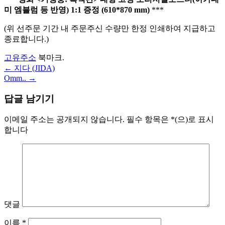
미 엠블럼 등 반영) 1:1 증정 (610*870 mm)
***
(위 선주문 기간 내 주문주신 수량만 한정 인쇄하여 지급하고
종료합니다.)
고유주소
북마크.
←
지다 (JIDA)
글
Omm..
→
내
답글 남기기
비
게
이메일 주소는 공개되지 않습니다.
필수 항목은
*
(으)로 표시
합니다
이
션
댓글
이름
*