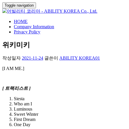
Toggle navigation
HOME
Company Information
Privacy Policy
위키미키
작성일자
2021-11-24
글쓴이
ABILITY KOREA01
[I AM ME.]
[ 트랙리스트 ]
Siesta
Who am I
Luminous
Sweet Winter
First Dream
One Day