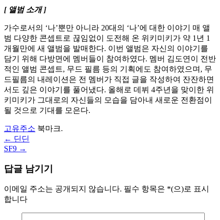
[ 앨범 소개 ]
가수로서의 ‘나’뿐만 아니라 20대의 ‘나’에 대한 이야기 매 앨
범 다양한 콘셉트로 끊임없이 도전해 온 위키미키가 약 1년 1
개월만에 새 앨범을 발매한다. 이번 앨범은 자신의 이야기를
담기 위해 다방면에 멤버들이 참여하였다. 멤버 김도연이 전반
적인 앨범 콘셉트, 무드 필름 등의 기획에도 참여하였으며, 무
드필름의 내레이션은 전 멤버가 직접 글을 작성하여 잔잔하면
서도 깊은 이야기를 풀어냈다. 올해로 데뷔 4주년을 맞이한 위
키미키가 그대로의 자신들의 모습을 담아내 새로운 전환점이
될 것으로 기대를 모은다.
고유주소
북마크.
←
딘딘
글
SF9
→
내
답글 남기기
비
게
이메일 주소는 공개되지 않습니다.
필수 항목은
*
(으)로 표시
합니다
이
션